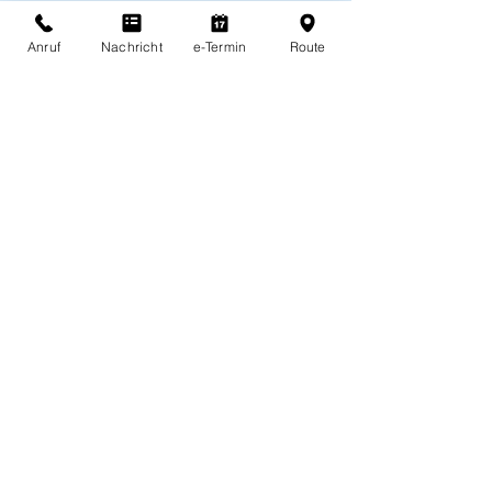
Vorname
Anruf
Nachricht
e-Termin
Route
Nachname
Email
Ich habe die Datenschutzerklärung zur
Kenntnis genommen.
Datenschutz
Ihre Rezeptanfrage: