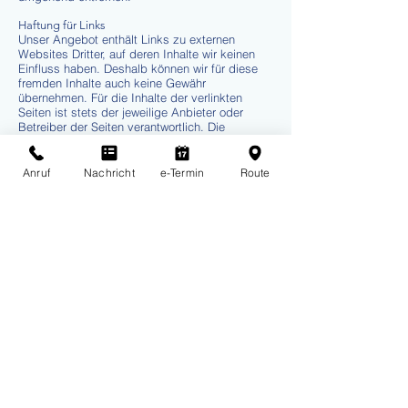
Haftung für Links
Unser Angebot enthält Links zu externen
Websites Dritter, auf deren Inhalte wir keinen
Einfluss haben. Deshalb können wir für diese
fremden Inhalte auch keine Gewähr
übernehmen. Für die Inhalte der verlinkten
Seiten ist stets der jeweilige Anbieter oder
Betreiber der Seiten verantwortlich. Die
verlinkten Seiten wurden zum Zeitpunkt der
Verlinkung auf mögliche Rechtsverstöße
überprüft. Rechtswidrige Inhalte waren zum
Anruf
Nachricht
e-Termin
Route
Zeitpunkt der Verlinkung nicht erkennbar.
Eine
permanente inhaltliche Kontrolle der verlinkten
Seiten ist jedoch ohne konkrete Anhaltspunkte
einer Rechtsverletzung nicht zumutbar. Bei
Bekanntwerden von Rechtsverletzungen
werden wir derartige Links umgehend
entfernen.
Urheberrecht
Die durch die Seitenbetreiber erstellten Inhalte
und Werke auf diesen Seiten unterliegen dem
deutschen Urheberrecht. Die Vervielfältigung,
Bearbeitung, Verbreitung und jede Art der
Verwertung außerhalb der Grenzen des
Urheberrechtes bedürfen der schriftlichen
Zustimmung des jeweiligen Autors bzw.